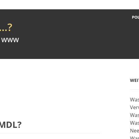
POL
…?
im WWW
WEI
Was
Ver
Was
HMDL?
Was
Nee
Was