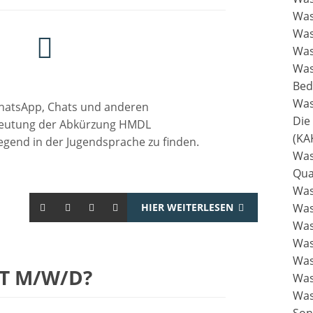
Was
Was
Was
Was
Bed
Was
hatsApp, Chats und anderen
Die
deutung der Abkürzung HMDL
(KA
iegend in der Jugendsprache zu finden.
Was 
Qua
Was
HIER WEITERLESEN
Was
Was
Was
Was
T M/W/D?
Was
Was