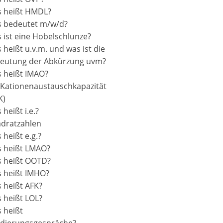
 heißt HMDL?
 bedeutet m/w/d?
 ist eine Hobelschlunze?
 heißt u.v.m. und was ist die
eutung der Abkürzung uvm?
 heißt IMAO?
 Kationenaustauschkapazität
K)
heißt i.e.?
dratzahlen
 heißt e.g.?
 heißt LMAO?
 heißt OOTD?
 heißt IMHO?
 heißt AFK?
 heißt LOL?
 heißt