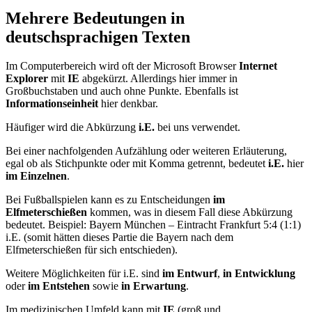
Mehrere Bedeutungen in
deutschsprachigen Texten
Im Computerbereich wird oft der Microsoft Browser
Internet
Explorer
mit
IE
abgekürzt. Allerdings hier immer in
Großbuchstaben und auch ohne Punkte. Ebenfalls ist
Informationseinheit
hier denkbar.
Häufiger wird die Abkürzung
i.E.
bei uns verwendet.
Bei einer nachfolgenden Aufzählung oder weiteren Erläuterung,
egal ob als Stichpunkte oder mit Komma getrennt, bedeutet
i.E.
hier
im Einzelnen
.
Bei Fußballspielen kann es zu Entscheidungen
im
Elfmeterschießen
kommen, was in diesem Fall diese Abkürzung
bedeutet. Beispiel: Bayern München – Eintracht Frankfurt 5:4 (1:1)
i.E. (somit hätten dieses Partie die Bayern nach dem
Elfmeterschießen für sich entschieden).
Weitere Möglichkeiten für i.E. sind
im Entwurf
,
in Entwicklung
oder
im Entstehen
sowie
in Erwartung
.
Im medizinischen Umfeld kann mit
IE
(groß und