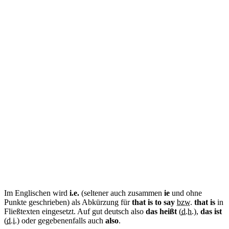
Im Englischen wird
i.e.
(seltener auch zusammen
ie
und ohne
Punkte geschrieben) als Abkürzung für
that is to say
bzw.
that is
in
Fließtexten eingesetzt. Auf gut deutsch also
das heißt
(
d.h.
),
das ist
(
d.i.
) oder gegebenenfalls auch
also
.