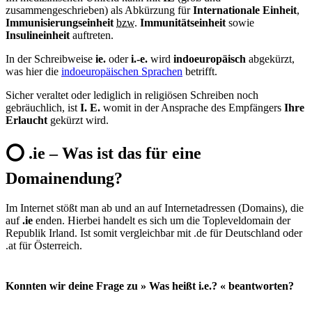
zusammengeschrieben) als Abkürzung für
Internationale Einheit
,
Immunisierungseinheit
bzw.
Immunitätseinheit
sowie
Insulineinheit
auftreten.
In der Schreibweise
ie.
oder
i.-e.
wird
indoeuropäisch
abgekürzt,
was hier die
indoeuropäischen Sprachen
betrifft.
Sicher veraltet oder lediglich in religiösen Schreiben noch
gebräuchlich, ist
I. E.
womit in der Ansprache des Empfängers
Ihre
Erlaucht
gekürzt wird.
⭕️ .ie – Was ist das für eine
Domainendung?
Im Internet stößt man ab und an auf Internetadressen (Domains), die
auf
.ie
enden. Hierbei handelt es sich um die Topleveldomain der
Republik Irland. Ist somit vergleichbar mit .de für Deutschland oder
.at für Österreich.
Konnten wir deine Frage zu » Was heißt i.e.? « beantworten?